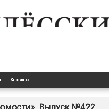
де Плёс
ости | газета гор
я
Контакты
домости». Выпуск №422