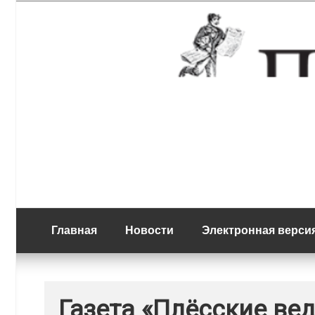
Перейти
Новости, события, праздники в маленьком уютном волжском горо
к
Плёсские ведом
содержимому
Главная
Новости
Электронная верси
Газета «Плёсские ве