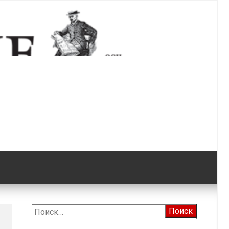
ода Плёс
Найти: