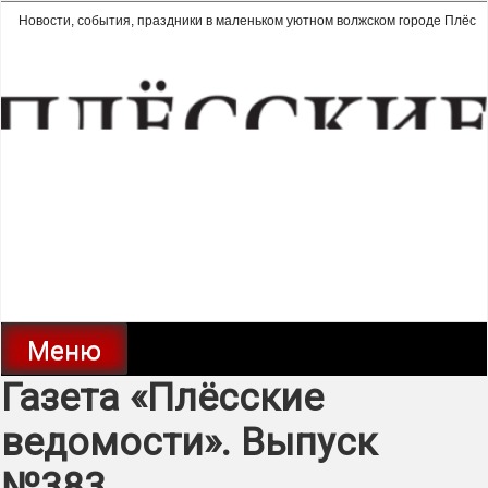
Перейти
Новости, события, праздники в маленьком уютном волжском городе Плёс
к
содержимому
Плёсские ведомости | газета
города Плёс
Меню
Газета «Плёсские
ведомости». Выпуск
№383