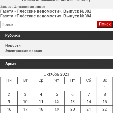
Запись в
Электронная версия
Навигация
Газета «Плёсские ведомости». Выпуск №382
Газета «Плёсские ведомости». Выпуск №384
по
Найти:
записям
Рубрики
Новости
Электронная версия
Архив
Октябрь 2023
Пн
Вт
Ср
Чт
Пт
Сб
Вс
1
2
3
4
5
6
7
8
9
10
11
13
14
15
12
16
17
18
20
21
22
19